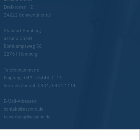
Dreikronen 12
24222
Schwentinental
Standort Hamburg
assono GmbH
Bornkampsweg 58
22761
Hamburg
Telefonnummern:
Empfang:
0431/5444-1111
Vertrieb-Zentral:
0431/5444-1114
E-Mail-Adressen:
kontakt@assono.de
bewerbung@assono.de