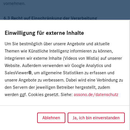
vornehmen.
6.3 Recht auf Einschränkung der Verarbeitung
Einwilligung für externe Inhalte
Sie haben unter folgenden Voraussetzungen das Recht die
Einschränkung der Verarbeitung Ihrer personenbezogenen Daten
Um Sie bestmöglich über unsere Angebote und aktuelle
zu verlangen, wenn:
Themen wie Künstliche Intelligenz informieren zu können,
integrieren wir externe Inhalte (Videos von Wistia) auf unserer
Sie die Richtigkeit Ihrer personenbezogenen Daten für eine
Website. Außerdem verwenden wir Google Analytics und
Dauer bestreiten, die es uns ermöglicht, die Richtigkeit der
SalesViewer
®
, um allgemeine Statistiken zu erfassen und
Daten zu überprüfen;
unsere Angebote zu verbessern. Dabei wird eine Verbindung zu
die Verarbeitung unrechtmäßig ist und Sie die Löschung Ihrer
den Servern der jeweiligen Betreiber hergestellt, zudem
personenbezogenen Daten ablehnen und stattdessen die
werden ggf. Cookies gesetzt. Siehe:
assono.de/datenschutz
Einschränkung der Nutzung verlangen;
wir Ihre personenbezogenen Daten für die Zwecke der
Verarbeitung nicht länger benötigen, Sie diese jedoch zur
Ablehnen
Ja, ich bin einverstanden
Geltendmachung, Ausübung oder Verteidigung von
Rechtsansprüchen benötigen, oder