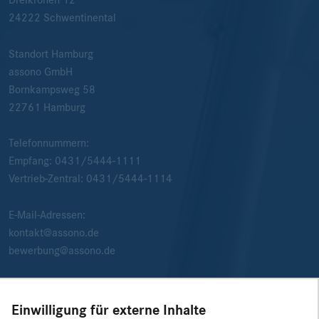
24222
Schwentinental
Standort Hamburg
assono GmbH
Bornkampsweg 58
22761
Hamburg
Telefonnummern:
Empfang:
0431/5444-1111
Vertrieb-Zentral:
0431/5444-1114
E-Mail-Adressen:
kontakt@assono.de
bewerbung@assono.de
Einwilligung für externe Inhalte