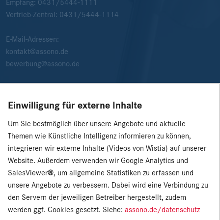
Empfang:
0431/5444-1111
Vertrieb-Zentral:
0431/5444-1114
E-Mail-Adressen:
kontakt@assono.de
bewerbung@assono.de
Einwilligung für externe Inhalte
Um Sie bestmöglich über unsere Angebote und aktuelle
Themen wie Künstliche Intelligenz informieren zu können,
integrieren wir externe Inhalte (Videos von Wistia) auf unserer
Website. Außerdem verwenden wir Google Analytics und
SalesViewer
®
, um allgemeine Statistiken zu erfassen und
unsere Angebote zu verbessern. Dabei wird eine Verbindung zu
den Servern der jeweiligen Betreiber hergestellt, zudem
werden ggf. Cookies gesetzt. Siehe:
assono.de/datenschutz
© 2026 assono GmbH
|
Presse
|
Impressum
|
Datenschutz