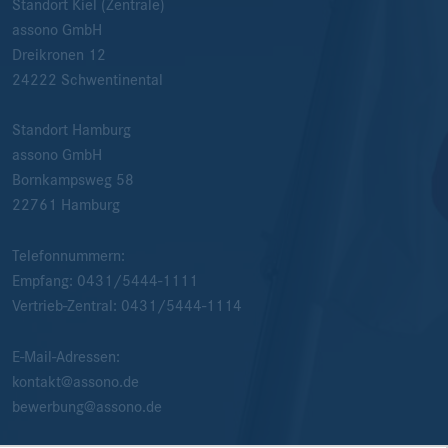
Standort Kiel (Zentrale)
assono GmbH
Dreikronen 12
24222
Schwentinental
Standort Hamburg
assono GmbH
Bornkampsweg 58
22761
Hamburg
Telefonnummern:
Empfang:
0431/5444-1111
Vertrieb-Zentral:
0431/5444-1114
E-Mail-Adressen:
kontakt@assono.de
bewerbung@assono.de