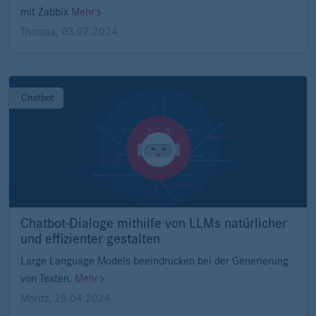
mit Zabbix
Mehr
Thomas
,
03.07.2024
Chatbot
Chatbot-Dialoge mithilfe von LLMs natürlicher
und effizienter gestalten
Large Language Models beeindrucken bei der Generierung
von Texten.
Mehr
Moritz
,
25.04.2024