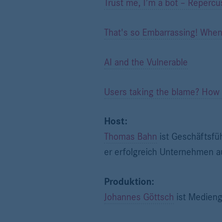
Trust me, I’m a bot – Repercus
That's so Embarrassing! When
AI and the Vulnerable
Users taking the blame? How se
Host:
Thomas Bahn
ist Geschäftsfü
er erfolgreich Unternehmen a
Produktion:
Johannes Göttsch
ist Medieng