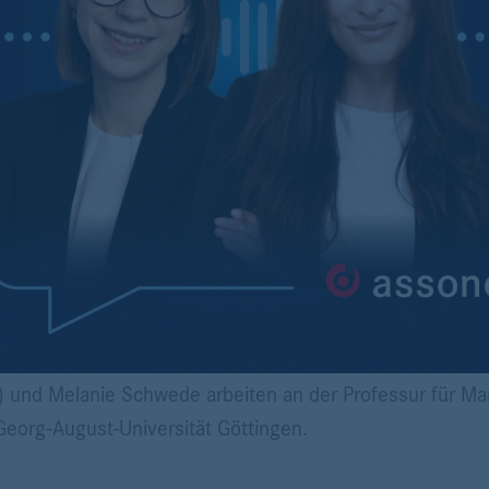
i) und Melanie Schwede arbeiten an der Professur für Ma
eorg-August-Universität Göttingen.