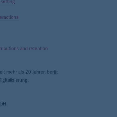
 setting
eractions
tributions and retention
it mehr als 20 Jahren berät
gitalisierung.
mbH.