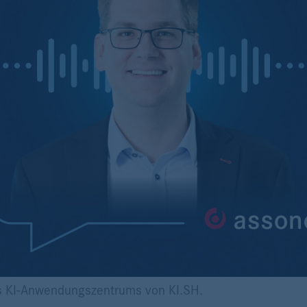
des KI-Anwendungszentrums von KI.SH.