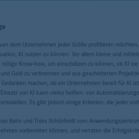
ge
, von dem Unternehmen jeder Größe profitieren möchten
ituation, KI nutzen zu können. Vor allem kleine und mit
 nötige Know-how, um einschätzen zu können, ob KI sie w
it und Geld zu verbrennen und aus gescheiterten Projekt
 Gedanken machen, ob ein Unternehmen bereit für KI ist. 
 Einsatz von KI kann vieles heißen: von Automatisierungen
modellen. Es gibt jedoch einige Kriterien, die jeder vo
omas Bahn und Thies Schönfeldt vom Anwendungszentrum
nehmen vorbereiten können, und verraten die Erfolgskrite