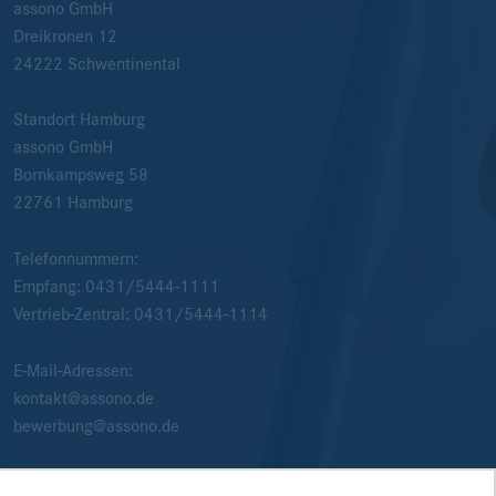
assono GmbH
Dreikronen 12
24222
Schwentinental
Standort Hamburg
assono GmbH
Bornkampsweg 58
22761
Hamburg
Telefonnummern:
Empfang:
0431/5444-1111
Vertrieb-Zentral:
0431/5444-1114
E-Mail-Adressen:
kontakt@assono.de
bewerbung@assono.de