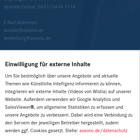
Vertrieb-Zentral:
0431/5444-1114
E-Mail-Adressen:
kontakt@assono.de
bewerbung@assono.de
Einwilligung für externe Inhalte
Um Sie bestmöglich über unsere Angebote und aktuelle
Themen wie Künstliche Intelligenz informieren zu können,
integrieren wir externe Inhalte (Videos von Wistia) auf unserer
Website. Außerdem verwenden wir Google Analytics und
SalesViewer
®
, um allgemeine Statistiken zu erfassen und
unsere Angebote zu verbessern. Dabei wird eine Verbindung zu
den Servern der jeweiligen Betreiber hergestellt, zudem
werden ggf. Cookies gesetzt. Siehe:
assono.de/datenschutz
© 2026 assono GmbH
|
Presse
|
Impressum
|
Datenschutz