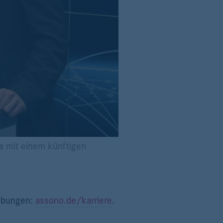
ja mit einem künftigen
eibungen:
assono.de/karriere
.