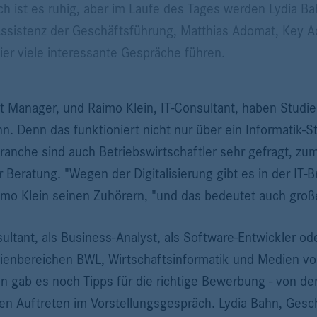
ist es ruhig, aber im Laufe des Tages werden Lydia Ba
Assistenz der Geschäftsführung, Matthias Adomat, Key 
, hier viele interessante Gespräche führen.
 Manager, und Raimo Klein, IT-Consultant, haben Studie
n. Denn das funktioniert nicht nur über ein Informatik-
Branche sind auch Betriebswirtschaftler sehr gefragt, zum
 Beratung. "Wegen der Digitalisierung gibt es in der IT
imo Klein seinen Zuhörern, "und das bedeutet auch große
ltant, als Business-Analyst, als Software-Entwickler od
dienbereichen BWL, Wirtschaftsinformatik und Medien v
n gab es noch Tipps für die richtige Bewerbung - von der
gen Auftreten im Vorstellungsgespräch. Lydia Bahn, Gesc