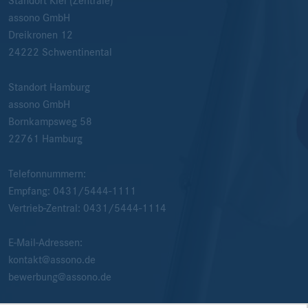
Standort Kiel (Zentrale)
assono GmbH
Dreikronen 12
24222
Schwentinental
Standort Hamburg
assono GmbH
Bornkampsweg 58
22761
Hamburg
Telefonnummern:
Empfang:
0431/5444-1111
Vertrieb-Zentral:
0431/5444-1114
E-Mail-Adressen:
kontakt@assono.de
bewerbung@assono.de