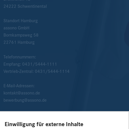
24222
Schwentinental
Standort Hamburg
assono GmbH
Bornkampsweg 58
22761
Hamburg
Telefonnummern:
Empfang:
0431/5444-1111
Vertrieb-Zentral:
0431/5444-1114
E-Mail-Adressen:
kontakt@assono.de
bewerbung@assono.de
Einwilligung für externe Inhalte