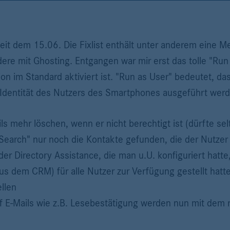
 seit dem 15.06. Die Fixlist enthält unter anderem eine
ere mit Ghosting. Entgangen war mir erst das tolle "Run
sion im Standard aktiviert ist. "Run as User" bedeutet, da
Identität des Nutzers des Smartphones ausgeführt werd
s mehr löschen, wenn er nicht berechtigt ist (dürfte selte
earch" nur noch die Kontakte gefunden, die der Nutzer s
der Directory Assistance, die man u.U. konfiguriert hatte
us dem CRM) für alle Nutzer zur Verfügung gestellt hatt
llen
 E-Mails wie z.B. Lesebestätigung werden nun mit dem r