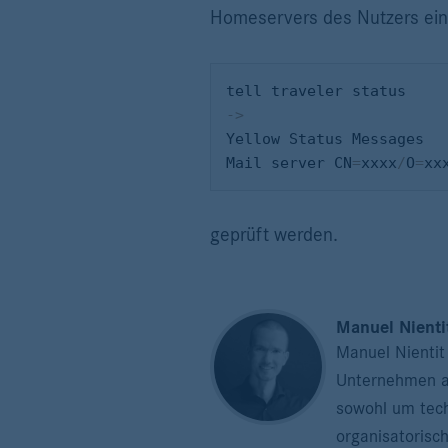
Homeservers des Nutzers eing
-
>
Yellow Status Messages

Mail server CN
=
xxxx
/
O
=
xx
geprüft werden.
Manuel Nienti
Manuel Nientit 
Unternehmen a
sowohl um tech
organisatorisc