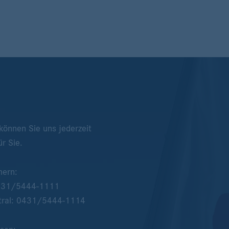
önnen Sie uns jederzeit
ür Sie.
mern:
431/5444-1111
tral:
0431/5444-1114