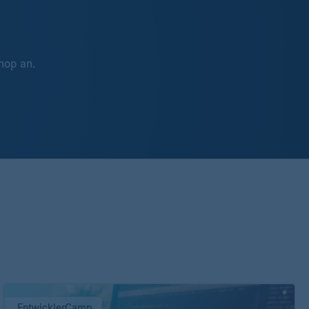
hop an.
EntwicklerCamp