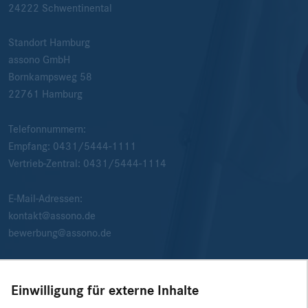
24222
Schwentinental
Standort Hamburg
assono GmbH
Bornkampsweg 58
22761
Hamburg
Telefonnummern:
Empfang:
0431/5444-1111
Vertrieb-Zentral:
0431/5444-1114
E-Mail-Adressen:
kontakt@assono.de
bewerbung@assono.de
Einwilligung für externe Inhalte