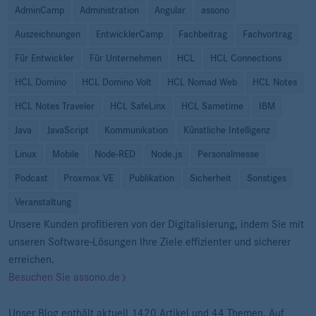
AdminCamp
Administration
Angular
assono
Auszeichnungen
EntwicklerCamp
Fachbeitrag
Fachvortrag
Für Entwickler
Für Unternehmen
HCL
HCL Connections
HCL Domino
HCL Domino Volt
HCL Nomad Web
HCL Notes
HCL Notes Traveler
HCL SafeLinx
HCL Sametime
IBM
Java
JavaScript
Kommunikation
Künstliche Intelligenz
Linux
Mobile
Node-RED
Node.js
Personalmesse
Podcast
Proxmox VE
Publikation
Sicherheit
Sonstiges
Veranstaltung
Unsere Kunden profitieren von der Digitalisierung, indem Sie mit
unseren Software-Lösungen Ihre Ziele effizienter und sicherer
erreichen.
Besuchen Sie assono.de
Unser Blog enthält aktuell 1420 Artikel und 44 Themen. Auf