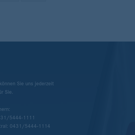
önnen Sie uns jederzeit
ür Sie.
mern:
431/5444-1111
tral:
0431/5444-1114