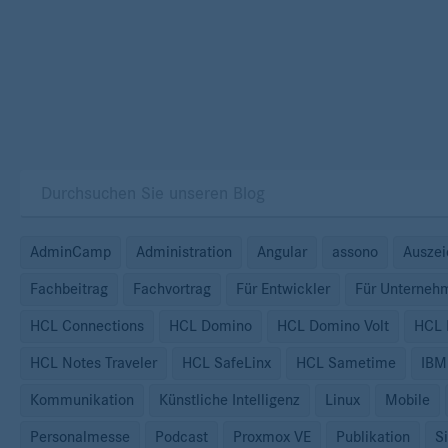
AdminCamp
Administration
Angular
assono
Ausze
Fachbeitrag
Fachvortrag
Für Entwickler
Für Unterneh
HCL Connections
HCL Domino
HCL Domino Volt
HCL
HCL Notes Traveler
HCL SafeLinx
HCL Sametime
IBM
Kommunikation
Künstliche Intelligenz
Linux
Mobile
Personalmesse
Podcast
Proxmox VE
Publikation
S