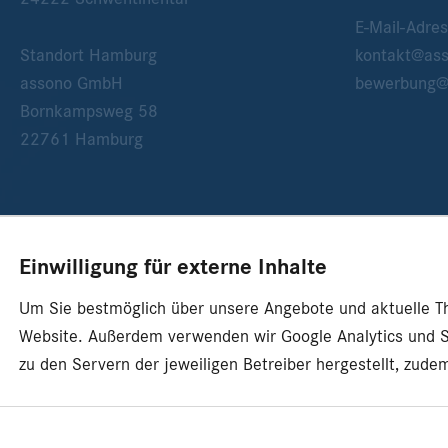
E-Mail-Adres
Standort Hamburg
kontakt@as
assono GmbH
bewerbung@
Bornkampsweg 58
22761
Hamburg
Einwilligung für externe Inhalte
Um Sie bestmöglich über unsere Angebote und aktuelle Them
Website. Außerdem verwenden wir Google Analytics und 
zu den Servern der jeweiligen Betreiber hergestellt, zud
© 2026 assono GmbH
|
Presse
|
Impressum
|
Datenschu
Einwilligung für externe Inhalte verwalten