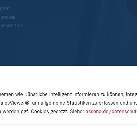
sen:
sono.de
assono.de
en wie Künstliche Intelligenz informieren zu können, integr
SalesViewer
®
, um allgemeine Statistiken zu erfassen und un
em werden ggf. Cookies gesetzt. Siehe:
assono.de/datenschut
tz