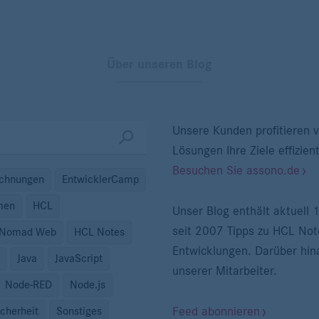
Über unseren Blog
Unsere Kunden profitieren v
Lösungen Ihre Ziele effizien
Besuchen Sie assono.de
ichnungen
EntwicklerCamp
men
HCL
Unser Blog enthält aktuell
seit 2007 Tipps zu HCL Not
 Nomad Web
HCL Notes
Entwicklungen. Darüber hina
Java
JavaScript
unserer Mitarbeiter.
Node-RED
Node.js
Feed abonnieren
icherheit
Sonstiges