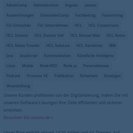
AdminCamp
Administration
Angular
assono
Auszeichnungen
EntwicklerCamp
Fachbeitrag
Fachvortrag
Für Entwickler
Für Unternehmen
HCL
HCL Connections
HCL Domino
HCL Domino Volt
HCL Nomad Web
HCL Notes
HCL Notes Traveler
HCL SafeLinx
HCL Sametime
IBM
Java
JavaScript
Kommunikation
Künstliche Intelligenz
Linux
Mobile
Node-RED
Node.js
Personalmesse
Podcast
Proxmox VE
Publikation
Sicherheit
Sonstiges
Veranstaltung
Unsere Kunden profitieren von der Digitalisierung, indem Sie mit
unseren Software-Lösungen Ihre Ziele effizienter und sicherer
erreichen.
Besuchen Sie assono.de
Unser Blog enthält aktuell 1420 Artikel und 44 Themen. Auf