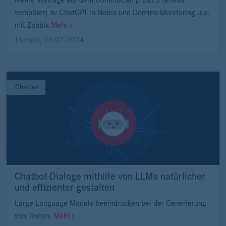
Meine Vorträge auf dem DominoCamp 2023 (etwas
verspätet) zu ChatGPT in Notes und Domino-Monitoring u.a.
mit Zabbix
Mehr
Thomas
,
03.07.2024
Chatbot
Chatbot-Dialoge mithilfe von LLMs natürlicher
und effizienter gestalten
Large Language Models beeindrucken bei der Generierung
von Texten.
Mehr