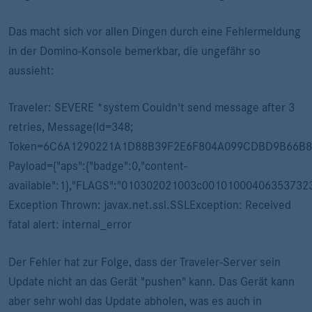
Das macht sich vor allen Dingen durch eine Fehlermeldung
in der Domino-Konsole bemerkbar, die ungefähr so
aussieht:
Traveler: SEVERE *system Couldn't send message after 3
retries, Message(Id=348;
Token=6C6A1290221A1D88B39F2E6F804A099CDBD9B66B8
Payload={"aps":{"badge":0,"content-
available":1},"FLAGS":"010302021003c0010100040635373
Exception Thrown: javax.net.ssl.SSLException: Received
fatal alert: internal_error
Der Fehler hat zur Folge, dass der Traveler-Server sein
Update nicht an das Gerät "pushen" kann. Das Gerät kann
aber sehr wohl das Update abholen, was es auch in