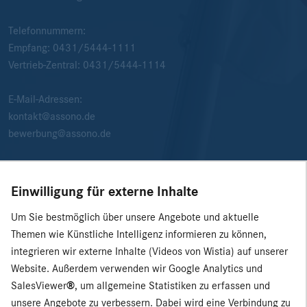
Telefonnummern:
Empfang:
0431/5444-1111
Vertrieb-Zentral:
0431/5444-1114
E-Mail-Adressen:
kontakt@assono.de
bewerbung@assono.de
Einwilligung für externe Inhalte
Um Sie bestmöglich über unsere Angebote und aktuelle
Themen wie Künstliche Intelligenz informieren zu können,
integrieren wir externe Inhalte (Videos von Wistia) auf unserer
Website. Außerdem verwenden wir Google Analytics und
SalesViewer
®
, um allgemeine Statistiken zu erfassen und
unsere Angebote zu verbessern. Dabei wird eine Verbindung zu