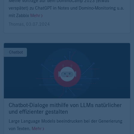
Meine Vorträge auf dem DominoCamp 2023 (etwas
verspätet) zu ChatGPT in Notes und Domino-Monitoring u.a.
mit Zabbix
Mehr
Thomas
,
03.07.2024
Chatbot
Chatbot-Dialoge mithilfe von LLMs natürlicher
und effizienter gestalten
Large Language Models beeindrucken bei der Generierung
von Texten.
Mehr