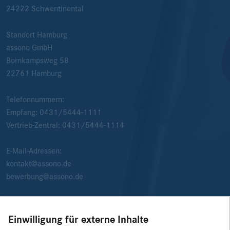
24222
Schwentinental
Standort Hamburg
assono GmbH
Bornkampsweg 58
22761
Hamburg
Telefonnummern:
Empfang:
0431/5444-1111
Vertrieb-Zentral:
0431/5444-1114
E-Mail-Adressen:
kontakt@assono.de
bewerbung@assono.de
Einwilligung für externe Inhalte