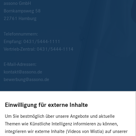
assono GmbH
Bornkampsweg 58
22761
Hamburg
Telefonnummern:
Empfang:
0431/5444-1111
Vertrieb-Zentral:
0431/5444-1114
E-Mail-Adressen:
kontakt@assono.de
bewerbung@assono.de
Einwilligung für externe Inhalte
Um Sie bestmöglich über unsere Angebote und aktuelle
Themen wie Künstliche Intelligenz informieren zu können,
integrieren wir externe Inhalte (Videos von Wistia) auf unserer