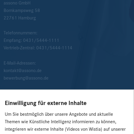
assono GmbH
Bornkampsweg 58
22761
Hamburg
Telefonnummern:
Empfang:
0431/5444-1111
Vertrieb-Zentral:
0431/5444-1114
E-Mail-Adressen:
kontakt@assono.de
bewerbung@assono.de
Einwilligung für externe Inhalte
Um Sie bestmöglich über unsere Angebote und aktuelle
Themen wie Künstliche Intelligenz informieren zu können,
integrieren wir externe Inhalte (Videos von Wistia) auf unserer