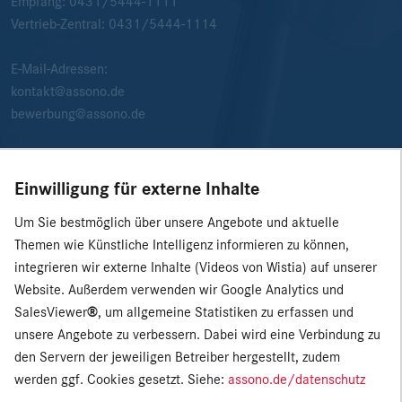
Empfang:
0431/5444-1111
Vertrieb-Zentral:
0431/5444-1114
E-Mail-Adressen:
kontakt@assono.de
bewerbung@assono.de
Einwilligung für externe Inhalte
Um Sie bestmöglich über unsere Angebote und aktuelle
Themen wie Künstliche Intelligenz informieren zu können,
integrieren wir externe Inhalte (Videos von Wistia) auf unserer
Website. Außerdem verwenden wir Google Analytics und
SalesViewer
®
, um allgemeine Statistiken zu erfassen und
unsere Angebote zu verbessern. Dabei wird eine Verbindung zu
den Servern der jeweiligen Betreiber hergestellt, zudem
werden ggf. Cookies gesetzt. Siehe:
assono.de/datenschutz
© 2026 assono GmbH
|
Presse
|
Impressum
|
Datenschutz