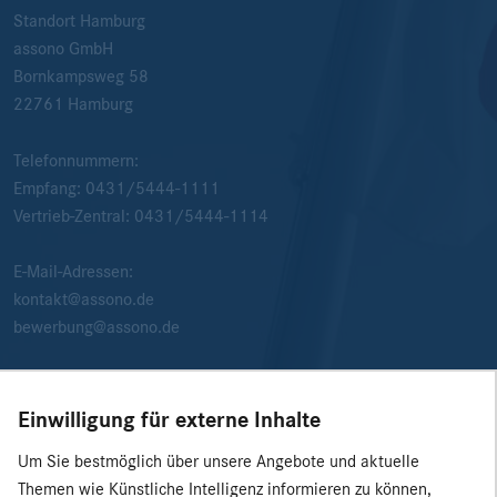
Standort Hamburg
assono GmbH
Bornkampsweg 58
22761
Hamburg
Telefonnummern:
Empfang:
0431/5444-1111
Vertrieb-Zentral:
0431/5444-1114
E-Mail-Adressen:
kontakt@assono.de
bewerbung@assono.de
Einwilligung für externe Inhalte
Um Sie bestmöglich über unsere Angebote und aktuelle
Themen wie Künstliche Intelligenz informieren zu können,