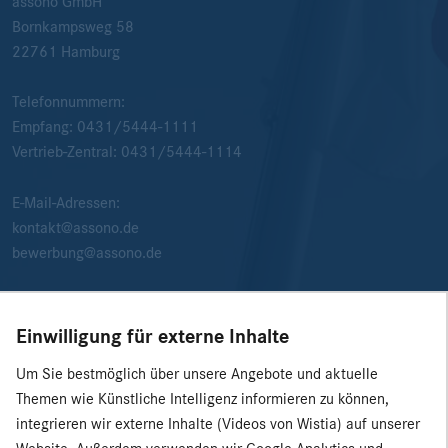
assono GmbH
Bornkampsweg 58
22761
Hamburg
Telefonnummern:
Empfang:
0431/5444-1111
Vertrieb-Zentral:
0431/5444-1114
E-Mail-Adressen:
kontakt@assono.de
bewerbung@assono.de
Einwilligung für externe Inhalte
Um Sie bestmöglich über unsere Angebote und aktuelle
Themen wie Künstliche Intelligenz informieren zu können,
integrieren wir externe Inhalte (Videos von Wistia) auf unserer