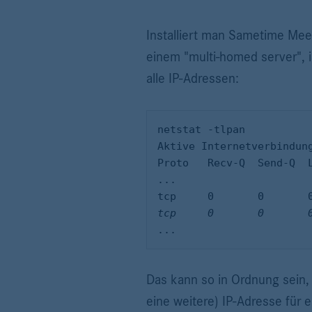
Installiert man Sametime Mee
einem "multi-homed server", 
alle IP-Adressen:
netstat -tlpan

Aktive Internetverbindung
Proto	Recv-Q	Send-Q	Local Address	Foreign Address	 State			PID/Program name

...

...
Das kann so in Ordnung sein,
eine weitere) IP-Adresse für