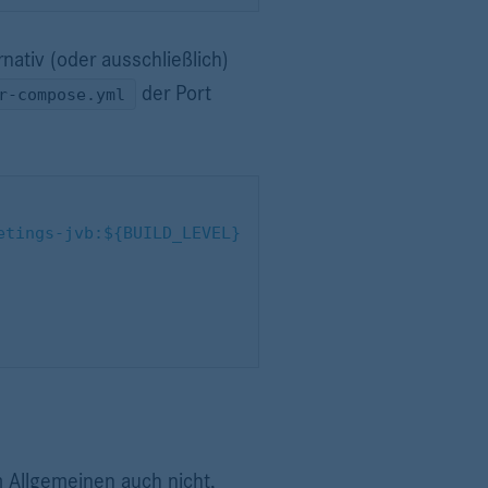
rnativ (oder ausschließlich)
der Port
r-compose.yml
eetings-jvb:${BUILD_LEVEL}
m Allgemeinen auch nicht,