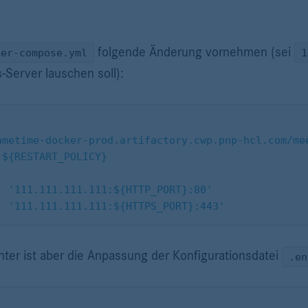
folgende Änderung vornehmen (sei
ker-compose.yml
1
-Server lauschen soll):
: sametime-docker-prod.artifactory.cwp.pnp-hcl.com/m
rt: ${RESTART_POLICY}
						- '111.111.111.111:${HTTP_PORT}:80'
						- '111.111.111.111:${HTTPS_PORT}:443'
ter ist aber die Anpassung der Konfigurationsdatei
.en