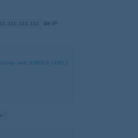
die IP-
11.111.111.111
eetings-web:${BUILD_LEVEL}
:
v