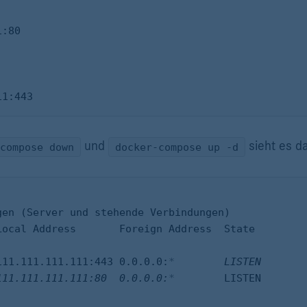
:80

11:443
und
sieht es d
compose down
docker-compose up -d
en (Server und stehende Verbindungen)

tcp		0		0		111.111.111.111:443	0.0.0.0:
*
		 LISTEN			21733/docker-proxy

tcp		0		0		111.111.111.111:80	0.0.0.0:
*
		 LISTEN			21789/docker-proxy
