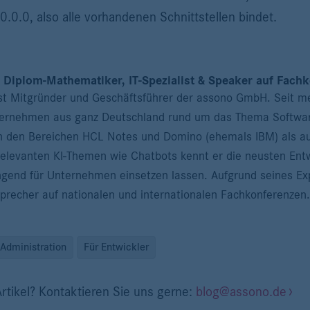
0.0.0, also alle vorhandenen Schnittstellen bindet.
Diplom-Mathematiker, IT-Spezialist & Speaker auf Fach
t Mitgründer und Geschäftsführer der assono GmbH. Seit me
ternehmen aus ganz Deutschland rund um das Thema Software
n den Bereichen HCL Notes und Domino (ehemals IBM) als auc
levanten KI-Themen wie Chatbots kennt er die neusten Entw
ngend für Unternehmen einsetzen lassen. Aufgrund seines E
precher auf nationalen und internationalen Fachkonferenzen.
Administration
Für Entwickler
rtikel? Kontaktieren Sie uns gerne:
blog@assono.de