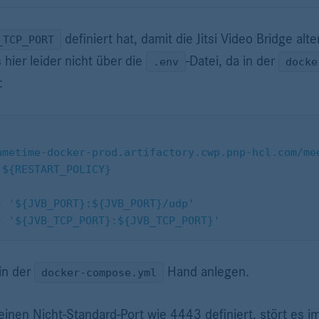
definiert hat, damit die Jitsi Video Bridge alte
_TCP_PORT
hier leider nicht über die
-Datei, da in der
.env
docke
:
: sametime-docker-prod.artifactory.cwp.pnp-hcl.com/m
rt: ${RESTART_POLICY}
						- '${JVB_PORT}:${JVB_PORT}/udp'
						- '${JVB_TCP_PORT}:${JVB_TCP_PORT}'
in der
Hand anlegen.
docker-compose.yml
inen Nicht-Standard-Port wie 4443 definiert, stört es i