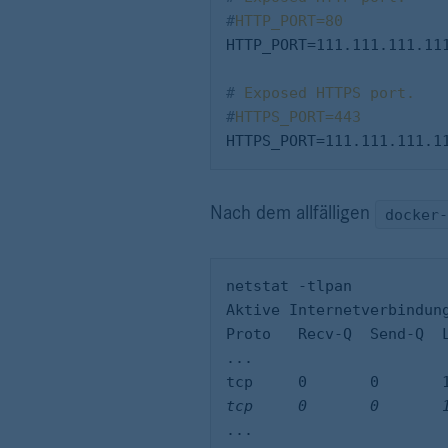
#
HTTP_PORT=80
HTTP_PORT=111.111.111.111
#
 Exposed HTTPS port.
#
HTTPS_PORT=443
HTTPS_PORT=111.111.111.1
Nach dem allfälligen
docker-
netstat -tlpan

Aktive Internetverbindung
Proto	Recv-Q	Send-Q	Local Address		Foreign Address	 State			PID/Program name

...

...