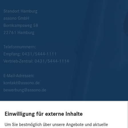
Standort Hamburg
assono GmbH
Bornkampsweg 58
22761
Hamburg
Telefonnummern:
Empfang:
0431/5444-1111
Vertrieb-Zentral:
0431/5444-1114
E-Mail-Adressen:
kontakt@assono.de
bewerbung@assono.de
Einwilligung für externe Inhalte
Um Sie bestmöglich über unsere Angebote und aktuelle