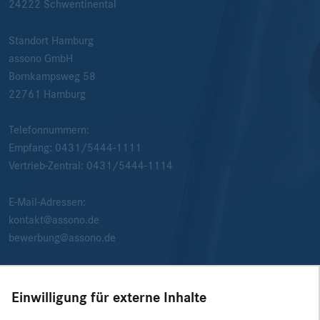
24222
Schwentinental
Standort Hamburg
assono GmbH
Bornkampsweg 58
22761
Hamburg
Telefonnummern:
Empfang:
0431/5444-1111
Vertrieb-Zentral:
0431/5444-1114
E-Mail-Adressen:
kontakt@assono.de
bewerbung@assono.de
Einwilligung für externe Inhalte