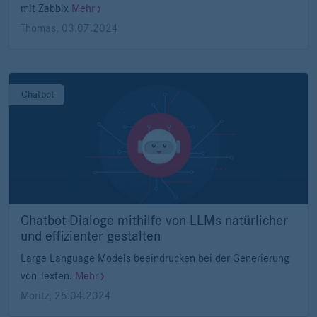
mit Zabbix
Mehr
Thomas
,
03.07.2024
Chatbot
Chatbot-Dialoge mithilfe von LLMs natürlicher
und effizienter gestalten
Large Language Models beeindrucken bei der Generierung
von Texten.
Mehr
Moritz
,
25.04.2024