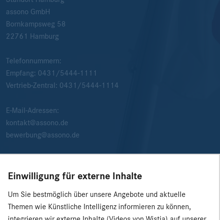
assono GmbH
Bornkampsweg 58
22761
Hamburg
Telefonnummern:
Empfang:
0431/5444-1111
Vertrieb-Zentral:
0431/5444-1114
E-Mail-Adressen:
kontakt@assono.de
bewerbung@assono.de
Einwilligung für externe Inhalte
Um Sie bestmöglich über unsere Angebote und aktuelle
Themen wie Künstliche Intelligenz informieren zu können,
integrieren wir externe Inhalte (Videos von Wistia) auf unserer