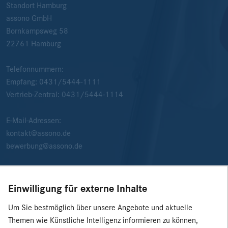
Standort Hamburg
assono GmbH
Bornkampsweg 58
22761
Hamburg
Telefonnummern:
Empfang:
0431/5444-1111
Vertrieb-Zentral:
0431/5444-1114
E-Mail-Adressen:
kontakt@assono.de
bewerbung@assono.de
Einwilligung für externe Inhalte
Um Sie bestmöglich über unsere Angebote und aktuelle
Themen wie Künstliche Intelligenz informieren zu können,