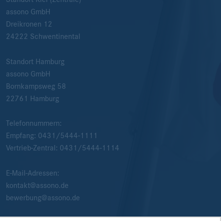
assono GmbH
Dreikronen 12
24222
Schwentinental
Standort Hamburg
assono GmbH
Bornkampsweg 58
22761
Hamburg
Telefonnummern:
Empfang:
0431/5444-1111
Vertrieb-Zentral:
0431/5444-1114
E-Mail-Adressen:
kontakt@assono.de
bewerbung@assono.de